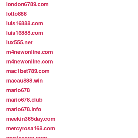
london6789.com
lotto888
luis16888.com
luis16888.com
lux555.net
m4newonline.com
m4newonline.com
mac1bet789.com
macau888.win
mario678
mario678.club
mario678.info
meekin365day.com
mercyrosa168.com
mexicanoo.com