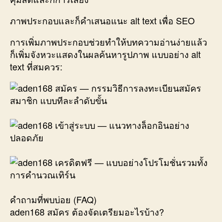
ภาพประกอบและก็คำเสนอแนะ alt text เพื่อ SEO
การเพิ่มภาพประกอบช่วยทำให้บทความอ่านง่ายแล้ว
ก็เพิ่มจังหวะแสดงในผลค้นหารูปภาพ แบบอย่าง alt
text ที่สมควร:
คำถามที่พบบ่อย (FAQ)
aden168 สมัคร ต้องจัดเตรียมอะไรบ้าง?