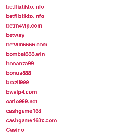
betflixtikto.info
betflixtikto.info
betm4vip.com
betway
betwin6666.com
bombet888.win
bonanza99
bonus888
brazil999
bwvip4.com
carlo999.net
cashgame168
cashgame168x.com
Casino