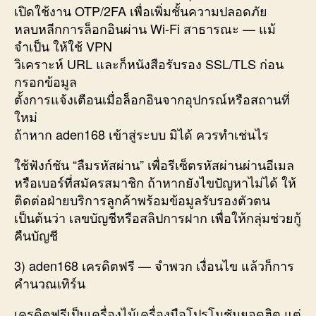
เปิดใช้งาน OTP/2FA เพื่อเพิ่มชั้นความปลอดภัย
หลบหลีกการล็อกอินผ่าน Wi-Fi สาธารณะ — แม้
จำเป็น ให้ใช้ VPN
วิเคราะห์ URL และก็หนังสือรับรอง SSL/TLS ก่อน
กรอกข้อมูล
ตั้งการแจ้งเตือนเมื่อล็อกอินจากอุปกรณ์หรือสถานที่
ใหม่
ถ้าหาก aden168 เข้าสู่ระบบ มิได้ ควรทำเช่นไร
ใช้ฟังก์ชัน “ลืมรหัสผ่าน” เพื่อรีเซ็ตรหัสผ่านผ่านอีเมล
หรือเบอร์ที่สมัครสมาชิก ถ้าหากยังไขปัญหาไม่ได้ ให้
ติดต่อฝ่ายบริการลูกค้าพร้อมข้อมูลรับรองตัวตน
เป็นต้นว่า เลขบัญชีหรือสลิปการฝาก เพื่อให้กลุ่มช่วยกู้
คืนบัญชี
3) aden168 เครดิตฟรี — จำพวก เงื่อนไข แล้วก็การ
คำนวณเทิร์น
เครดิตฟรีเป็นเครื่องไม้เครื่องมือโปรโมชันยอดฮิต แต่