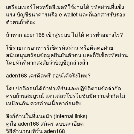
เตรียมเบอร์โทรหรืออีเมลที่ใช้งานได้ รหัสผ่านที่แข็ง
แรง บัญชีธนาคารหรือ e-wallet และก็เอกสารรับรอง
ตัวตนถ้าต้อง
ถ้าหาก aden168 เข้าสู่ระบบ ไม่ได้ ควรทำอย่างไร?
ใช้รายการอาหารรีเซ็ตรหัสผ่าน หรือติดต่อฝ่าย
สนับสนุนพร้อมข้อมูลยืนยันตัวตน และก็รีเซ็ตรหัสผ่าน
โดยทันทีหากสงสัยว่าบัญชีถูกล่วงล้ำ
aden168 เครดิตฟรี ถอนได้จริงไหม?
โดยปกติถอนได้ถ้าทำเทิร์นและปฏิบัติตามข้อจำกัด
ครบถ้วนสมบูรณ์ แต่แต่ละโปรโมชั่นมีความจำกัดไม่
เหมือนกัน ควรอ่านเนื้อหาก่อนรับ
ลิงก์ด้านในที่แนะนำ (Internal links)
คู่มือ aden168 สมัคร แบบละเอียด
วิธีคำนวณเทิร์น aden168