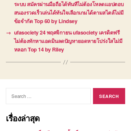
ระบบ สมัครผ่านมือถือได้ทันทีไม่ต้องโหลดแอปตอบ
สนองรวดเร็วเล่นได้ทันใจเลือกเกมได้ตามสไตล์ไม่มี
ข้อจำกัด Top 60 by Lindsey
→
ufasociety 24 พฤศจิกายน ufasociety เครดิตฟรี
ไม่ต้องทักหาแอดมินลดปัญหายอดหายโปร่งใสไม่มี
หลอก Top 14 by Riley
Search
for:
เรื่องล่าสุด