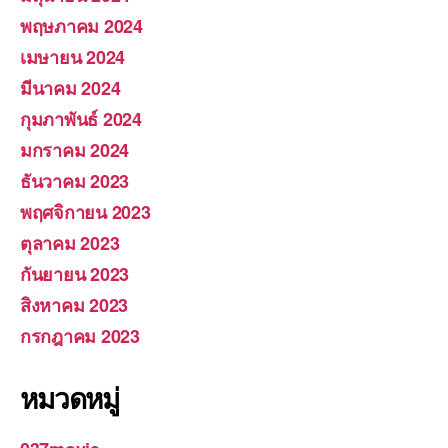
พฤษภาคม 2024
เมษายน 2024
มีนาคม 2024
กุมภาพันธ์ 2024
มกราคม 2024
ธันวาคม 2023
พฤศจิกายน 2023
ตุลาคม 2023
กันยายน 2023
สิงหาคม 2023
กรกฎาคม 2023
หมวดหมู่