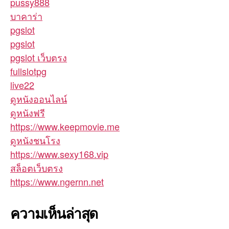
pussy888
บาคาร่า
pgslot
pgslot
pgslot เว็บตรง
fullslotpg
live22
ดูหนังออนไลน์
ดูหนังฟรี
https://www.keepmovie.me
ดูหนังชนโรง
https://www.sexy168.vip
สล็อตเว็บตรง
https://www.ngernn.net
ความเห็นล่าสุด