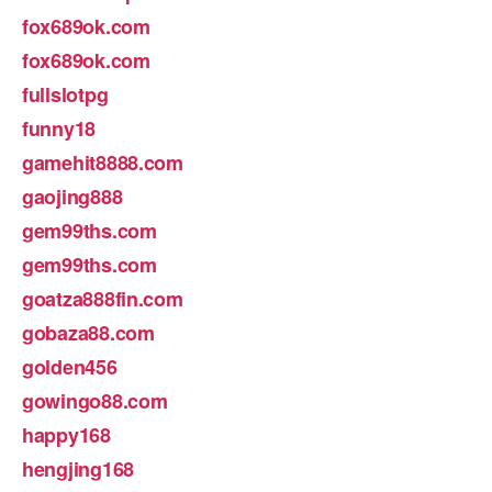
fox689ok.com
fox689ok.com
fullslotpg
funny18
gamehit8888.com
gaojing888
gem99ths.com
gem99ths.com
goatza888fin.com
gobaza88.com
golden456
gowingo88.com
happy168
hengjing168