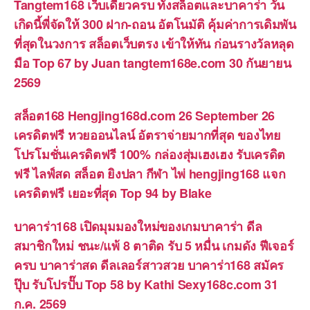
Tangtem168 เว็บเดียวครบ ทั้งสล็อตและบาคาร่า วัน
เกิดนี้พี่จัดให้ 300 ฝาก-ถอน อัตโนมัติ คุ้มค่าการเดิมพัน
ที่สุดในวงการ สล็อตเว็บตรง เข้าให้ทัน ก่อนรางวัลหลุด
มือ Top 67 by Juan tangtem168e.com 30 กันยายน
2569
สล็อต168 Hengjing168d.com 26 September 26
เครดิตฟรี หวยออนไลน์ อัตราจ่ายมากที่สุด ของไทย
โปรโมชั่นเครดิตฟรี 100% กล่องสุ่มเฮงเฮง รับเครดิต
ฟรี ไลฟ์สด สล็อต ยิงปลา กีฬา ไพ่ hengjing168 แจก
เครดิตฟรี เยอะที่สุด Top 94 by Blake
บาคาร่า168 เปิดมุมมองใหม่ของเกมบาคาร่า ดีล
สมาชิกใหม่ ชนะ/แพ้ 8 ตาติด รับ 5 หมื่น เกมดัง ฟีเจอร์
ครบ บาคาร่าสด ดีลเลอร์สาวสวย บาคาร่า168 สมัคร
ปุ๊บ รับโปรปั๊บ Top 58 by Kathi Sexy168c.com 31
ก.ค. 2569