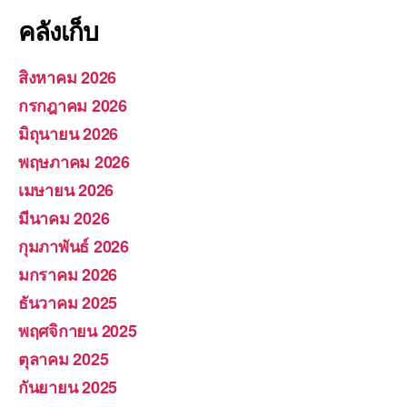
คลังเก็บ
สิงหาคม 2026
กรกฎาคม 2026
มิถุนายน 2026
พฤษภาคม 2026
เมษายน 2026
มีนาคม 2026
กุมภาพันธ์ 2026
มกราคม 2026
ธันวาคม 2025
พฤศจิกายน 2025
ตุลาคม 2025
กันยายน 2025