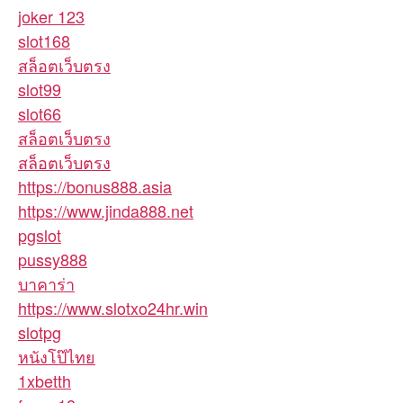
joker 123
slot168
สล็อตเว็บตรง
slot99
slot66
สล็อตเว็บตรง
สล็อตเว็บตรง
https://bonus888.asia
https://www.jinda888.net
pgslot
pussy888
บาคาร่า
https://www.slotxo24hr.win
slotpg
หนังโป๊ไทย
1xbetth