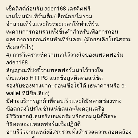
เช็คลิสต์ก่อนรับ aden168 เครดิตฟรี
เกมไหนนับเทิร์นเต็ม/เล็กน้อย/ไม่รวม
จำนวนเทิร์นและก็ระยะเวลาให้ทำเทิร์น
เพดานการถอนรวมทั้งขั้นต่ำสำหรับเพื่อการถอน
ผลของการถอนก่อนทำเทิร์นครบ (มักยกเลิกโบนัสรวม
ทั้งผลกำไร)
4) การวิเคราะห์ความน่าไว้วางใจของแพลตฟอร์ม
aden168
สัญญาณที่บ่งชี้ว่าแพลตฟอร์มน่าไว้วางใจ
เว็บแสดง HTTPS และข้อมูลติดต่อแน่ชัด
รองรับช่องทางฝาก–ถอนเชื่อใจได้ (ธนาคารหรือ e-
wallet ที่มีชื่อเสียง)
มีฝ่ายบริการลูกค้าที่ตอบเร็วและก็มีหลายช่องทาง
ข้อตกลงโปรโมชั่นแน่ชัดและไม่คลุมเครือ
มีรีวิวจากผู้เล่นจริงบนฟอรัมหรือคอมมูนิตี้อิสระ
วิธีทดลองแพลตฟอร์มเชิงปฏิบัติ
อ่านรีวิวจากแหล่งอิสระรวมทั้งสำรวจความสอดคล้อง