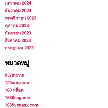
มกราคม 2024
ธันวาคม 2023
พฤศจิกายน 2023
ตุลาคม 2023
กันยายน 2023
สิงหาคม 2023
กรกฎาคม 2023
หมวดหมู่
037movie
123xos.com
168 สล็อต
1688sagame
1688vegasx.com