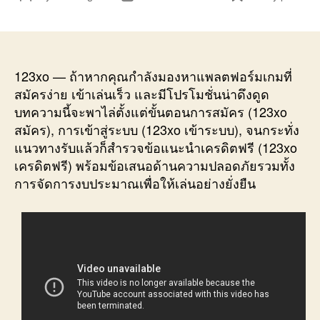
author
date
123xo — ถ้าหากคุณกำลังมองหาแพลตฟอร์มเกมที่
สมัครง่าย เข้าเล่นเร็ว และมีโปรโมชั่นน่าดึงดูด
บทความนี้จะพาไล่ตั้งแต่ขั้นตอนการสมัคร (123xo
สมัคร), การเข้าสู่ระบบ (123xo เข้าระบบ), จนกระทั่ง
แนวทางรับแล้วก็สำรวจข้อแนะนำเครดิตฟรี (123xo
เครดิตฟรี) พร้อมข้อเสนอด้านความปลอดภัยรวมทั้ง
การจัดการงบประมาณเพื่อให้เล่นอย่างยั่งยืน