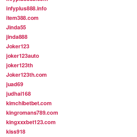
infyplus888.info
item388.com
Jinda55
jinda888
Joker123
joker123auto
joker123th
Joker123th.com
juad69
judhai168
kimchibetbet.com
kingromans789.com
kingxxxbet123.com
kiss918