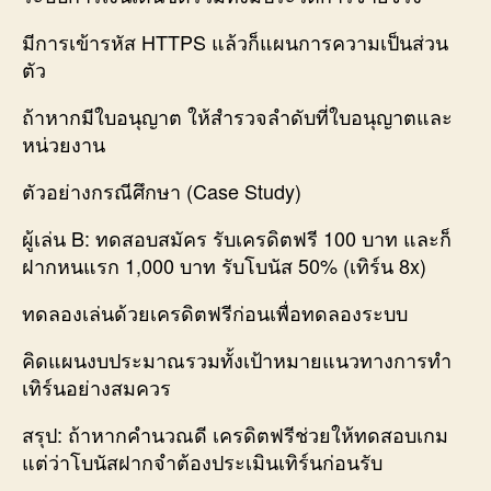
มีการเข้ารหัส HTTPS แล้วก็แผนการความเป็นส่วน
ตัว
ถ้าหากมีใบอนุญาต ให้สำรวจลำดับที่ใบอนุญาตและ
หน่วยงาน
ตัวอย่างกรณีศึกษา (Case Study)
ผู้เล่น B: ทดสอบสมัคร รับเครดิตฟรี 100 บาท และก็
ฝากหนแรก 1,000 บาท รับโบนัส 50% (เทิร์น 8x)
ทดลองเล่นด้วยเครดิตฟรีก่อนเพื่อทดลองระบบ
คิดแผนงบประมาณรวมทั้งเป้าหมายแนวทางการทำ
เทิร์นอย่างสมควร
สรุป: ถ้าหากคำนวณดี เครดิตฟรีช่วยให้ทดสอบเกม
แต่ว่าโบนัสฝากจำต้องประเมินเทิร์นก่อนรับ