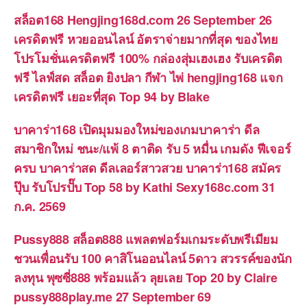
สล็อต168 Hengjing168d.com 26 September 26
เครดิตฟรี หวยออนไลน์ อัตราจ่ายมากที่สุด ของไทย
โปรโมชั่นเครดิตฟรี 100% กล่องสุ่มเฮงเฮง รับเครดิต
ฟรี ไลฟ์สด สล็อต ยิงปลา กีฬา ไพ่ hengjing168 แจก
เครดิตฟรี เยอะที่สุด Top 94 by Blake
บาคาร่า168 เปิดมุมมองใหม่ของเกมบาคาร่า ดีล
สมาชิกใหม่ ชนะ/แพ้ 8 ตาติด รับ 5 หมื่น เกมดัง ฟีเจอร์
ครบ บาคาร่าสด ดีลเลอร์สาวสวย บาคาร่า168 สมัคร
ปุ๊บ รับโปรปั๊บ Top 58 by Kathi Sexy168c.com 31
ก.ค. 2569
Pussy888 สล็อต888 แพลตฟอร์มเกมระดับพรีเมียม
ชวนเพื่อนรับ 100 คาสิโนออนไลน์ 5ดาว สวรรค์ของนัก
ลงทุน พุซซี่888 พร้อมแล้ว ลุยเลย Top 20 by Claire
pussy888play.me 27 September 69