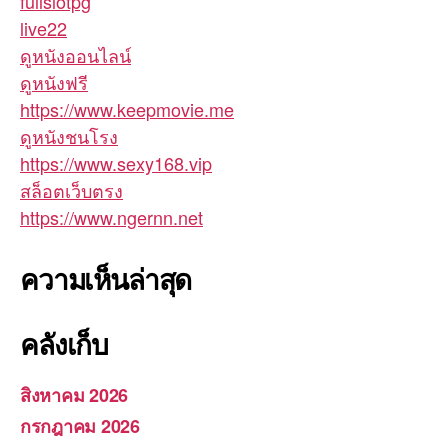
fullslotpg
live22
ดูหนังออนไลน์
ดูหนังฟรี
https://www.keepmovie.me
ดูหนังชนโรง
https://www.sexy168.vip
สล็อตเว็บตรง
https://www.ngernn.net
ความเห็นล่าสุด
คลังเก็บ
สิงหาคม 2026
กรกฎาคม 2026