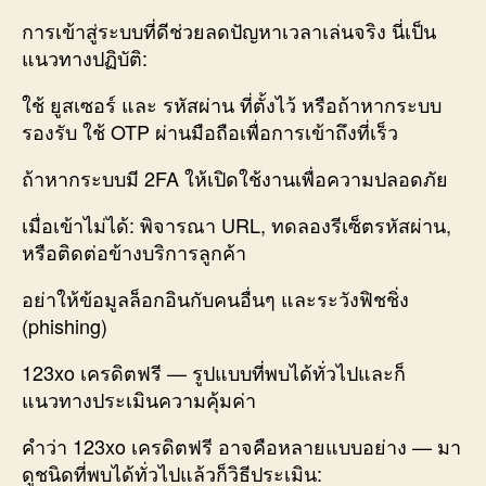
การเข้าสู่ระบบที่ดีช่วยลดปัญหาเวลาเล่นจริง นี่เป็น
แนวทางปฏิบัติ:
ใช้ ยูสเซอร์ และ รหัสผ่าน ที่ตั้งไว้ หรือถ้าหากระบบ
รองรับ ใช้ OTP ผ่านมือถือเพื่อการเข้าถึงที่เร็ว
ถ้าหากระบบมี 2FA ให้เปิดใช้งานเพื่อความปลอดภัย
เมื่อเข้าไม่ได้: พิจารณา URL, ทดลองรีเซ็ตรหัสผ่าน,
หรือติดต่อข้างบริการลูกค้า
อย่าให้ข้อมูลล็อกอินกับคนอื่นๆ และระวังฟิชชิ่ง
(phishing)
123xo เครดิตฟรี — รูปแบบที่พบได้ทั่วไปและก็
แนวทางประเมินความคุ้มค่า
คำว่า 123xo เครดิตฟรี อาจคือหลายแบบอย่าง — มา
ดูชนิดที่พบได้ทั่วไปแล้วก็วิธีประเมิน: