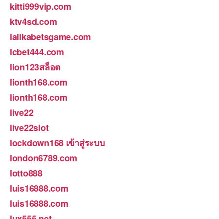
kitti999vip.com
ktv4sd.com
lalikabetsgame.com
lcbet444.com
lion123สล็อต
lionth168.com
lionth168.com
live22
live22slot
lockdown168 เข้าสู่ระบบ
london6789.com
lotto888
luis16888.com
luis16888.com
lux555.net