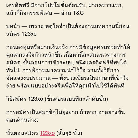
เครดิตฟรี มีจากโปรโมชั่นต้อนรับ, ฝากคราวแรก,
แล้วก็กิจกรรมพิเศษ — อ่าน T&C
บทนำ — เพราะเหตุใดจำเป็นต้องอ่านบทความนี้ก่อน
สมัคร 123xo
ก่อนลงทุนหรือฝากเงินจริง การมีข้อมูลครบช่วยทำให้
คุณตกลงใจก้าวหน้าขึ้น เนื้อหานี้สะสมแนวทางการ
สมัคร, ขั้นตอนการเข้าระบบ, ชนิดเครดิตฟรีที่พบได้
ทั่วไป, การพิจารณาความน่าไว้ใจ รวมทั้งวิธีการ
จัดแจงงบประมาณ — ทั้งปวงเขียนเป็นภาษาที่เข้าใจ
ง่าย พร้อมแบบอย่างจริงเพื่อให้คุณนำไปใช้ได้ทันที
วิธีสมัคร 123xo (ขั้นตอนแบบทีละลำดับขั้น)
การสมัครเป็นสมาชิกไม่ยุ่งยาก ถ้าหากเอาอย่างขั้น
ตอนด้านล่าง:
ขั้นตอนสมัคร
123xo
(สั้นๆ5 ขั้น)