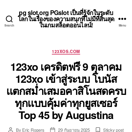
pg slot.org PGslot เป็นที่รู้จักในระดับ
โลกในเรื่องของความสนุกที่ไม่มีที่สิ้นสุด
ในเกมสล็อตออนไลน์!
Search
Menu
Categories
123XOS.COM
123xo เครดิตฟรี 9 ตุลาคม
123xo เข้าสู่ระบบ โบนัส
แตกสม่ำเสมอคาสิโนสดครบ
ทุกแบบคุ้มค่าทุกยูสเซอร์
Top 45 by Augustina
By
Eric Rogers
29 กันยายน 2025
Sticky post
Post
Post