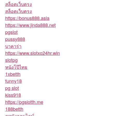
สล็อตเว็บตรง
สล็อตเว็บตรง
https://bonus888.asia
https://www.jinda888.net
pgslot
pussy888
บาคาร่า
https://www.slotxo24hr.win
slotpg
หนังโป๊ไทย
1xbetth
funny18
pg slot
kiss918
https://pgslotth.me
188betth
ดูหนังออนไลน์