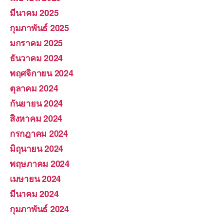
มีนาคม 2025
กุมภาพันธ์ 2025
มกราคม 2025
ธันวาคม 2024
พฤศจิกายน 2024
ตุลาคม 2024
กันยายน 2024
สิงหาคม 2024
กรกฎาคม 2024
มิถุนายน 2024
พฤษภาคม 2024
เมษายน 2024
มีนาคม 2024
กุมภาพันธ์ 2024