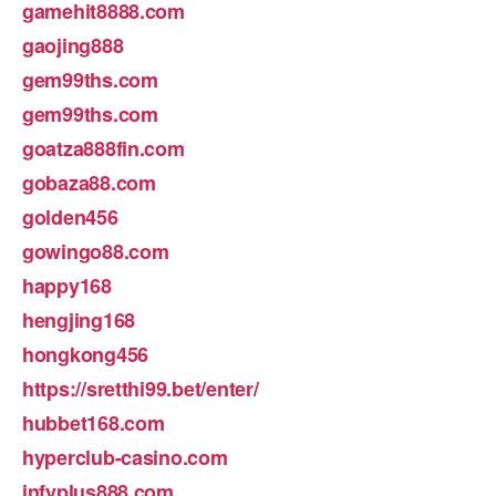
gamehit8888.com
gaojing888
gem99ths.com
gem99ths.com
goatza888fin.com
gobaza88.com
golden456
gowingo88.com
happy168
hengjing168
hongkong456
https://sretthi99.bet/enter/
hubbet168.com
hyperclub-casino.com
infyplus888.com