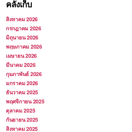
คลังเก็บ
สิงหาคม 2026
กรกฎาคม 2026
มิถุนายน 2026
พฤษภาคม 2026
เมษายน 2026
มีนาคม 2026
กุมภาพันธ์ 2026
มกราคม 2026
ธันวาคม 2025
พฤศจิกายน 2025
ตุลาคม 2025
กันยายน 2025
สิงหาคม 2025