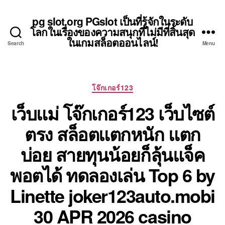
pg slot.org PGslot เป็นที่รู้จักในระดับ
โลกในเรื่องของความสนุกที่ไม่มีที่สิ้นสุด
ในเกมสล็อตออนไลน์!
Search
Menu
Categories
โจ๊กเกอร์123
เว็บแม่ โจ๊กเกอร์123 เว็บไซต์
ตรง สล็อตแตกหนัก แตก
บ่อย สายทุนน้อยก็ลุ้นแจ็ค
พอตได้ ทดลองเล่น Top 6 by
Linette joker123auto.mobi
30 APR 2026 casino