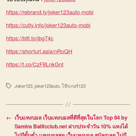
https://rebrand.ly/joker123auto-mobi
https://cutly.info/joker123auto-mobi
https://bitt.to/jbg74c
https://shorturl.asia/nRoQH
https://t.co/CzF8LnkGnt
Joker123
,
joker123auto
,
โจ๊กเกอร์123
Tags
←
เว็บแทงบอล เว็บแทงบอลที่ดีที่สุดในโลก Top 84 by
Samira Ballfcclub.net ฝากประจำวัน 10% แทงได้
ไม่มีขั้นต่ำ แทงบอลสด เว็บแทงบอล สมัครเลย ไม่มี