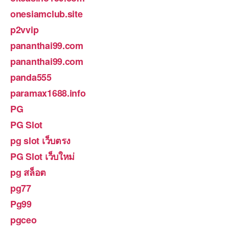
onesiamclub.site
p2vvip
pananthai99.com
pananthai99.com
panda555
paramax1688.info
PG
PG Slot
pg slot เว็บตรง
PG Slot เว็บใหม่
pg สล็อต
pg77
Pg99
pgceo