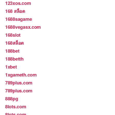
123xos.com
168 สล็อต
1688sagame
1688vegasx.com
168slot
168สล็อต
188bet
188betth
1xbet
1xgameth.com
789plus.com
789plus.com
888pg
8lots.com
8lots.com