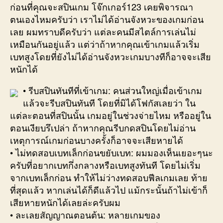
ก่อนที่คุณจะสปินเกม โจ๊กเกอร์123 เคยพิจารณา
ตนเองไหมครับว่า เราไม่ได้อ่านจังหวะของเกมก่อน
เลย ผมทราบดีครับว่า แต่ละคนมีสไตล์การเล่นไม่
เหมือนกันอยู่แล้ว แต่ว่าถ้าหากคุณเข้าเกมแล้วเริ่ม
เบทสูงโดยที่ยังไม่ได้อ่านจังหวะเกมบางทีก็อาจจะเสีย
หนักได้
• รีบสปินทันทีที่เข้าเกม: คนส่วนใหญ่เมื่อเข้าเกม
แล้วจะรีบสปินทันที โดยที่มิได้โฟกัสเลยว่า ใน
แต่ละตอนที่สปินนั้น เกมอยู่ในช่วงจ่ายไหม หรืออยู่ใน
ตอนเงียบรึเปล่า ถ้าหากคุณรีบกดสปินโดยไม่อ่าน
เหตุการณ์เกมก่อนบางครั้งก็อาจจะเสียหายได้
• ไม่ทดสอบเบทเล็กก่อนขยับเบท: ผมมองเห็นเยอะๆนะ
ครับที่อยากเบทกึ่งกลางหรือเบทสูงทันที โดยไม่เริ่ม
จากเบทเล็กก่อน ทำให้ไม่ว่างทดสอบฟีลเกมเลย ท้าย
ที่สุดแล้ว หากเล่นได้ก็ดีแล้วไป แม้กระนั้นถ้าไม่เข้าก็
เสียหายหนักได้เลยล่ะครับผม
• ละเลยสัญญาณตอนต้น: หลายเกมของ