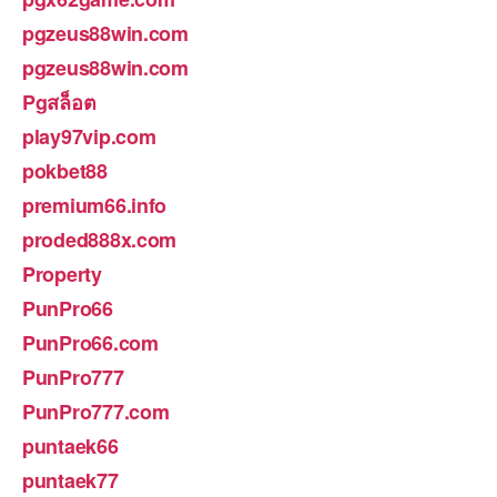
pgzeus88win.com
pgzeus88win.com
Pgสล็อต
play97vip.com
pokbet88
premium66.info
proded888x.com
Property
PunPro66
PunPro66.com
PunPro777
PunPro777.com
puntaek66
puntaek77