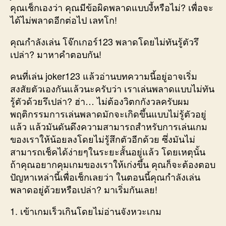
คุณเช็กเองว่า คุณมีข้อผิดพลาดแบบงี้หรือไม่? เพื่อจะ
ได้ไม่พลาดอีกต่อไป เลทโก!
คุณกำลังเล่น โจ๊กเกอร์123 พลาดโดยไม่ทันรู้ตัวรึ
เปล่า? มาหาคำตอบกัน!
คนที่เล่น joker123 แล้วอ่านบทความนี้อยู่อาจเริ่ม
สงสัยตัวเองกันแล้วนะครับว่า เราเล่นพลาดแบบไม่ทัน
รู้ตัวด้วยรึเปล่า? ฮ่า… ไม่ต้องวิตกกังวลครับผม
พฤติกรรมการเล่นพลาดมักจะเกิดขึ้นแบบไม่รู้ตัวอยู่
แล้ว แล้วมันดันดึงความสามารถสำหรับการเล่นเกม
ของเราให้น้อยลงโดยไม่รู้สึกตัวอีกด้วย ซึ่งมันไม่
สามารถเช็คได้ง่ายๆในระยะสั้นอยู่แล้ว โดยเหตุนั้น
ถ้าคุณอยากคุมเกมของเราให้เก่งขึ้น คุณก็จะต้องตอบ
ปัญหาเหล่านี้เพื่อเช็กเลยว่า ในตอนนี้คุณกำลังเล่น
พลาดอยู่ด้วยหรือเปล่า? มาเริ่มกันเลย!
1. เข้าเกมเร็วเกินโดยไม่อ่านจังหวะเกม