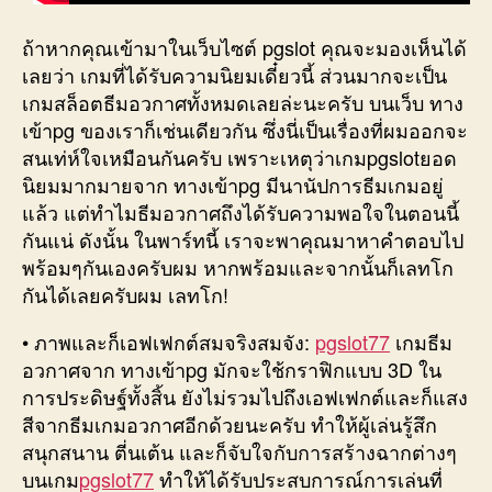
ถ้าหากคุณเข้ามาในเว็บไซต์ pgslot คุณจะมองเห็นได้
เลยว่า เกมที่ได้รับความนิยมเดี๋ยวนี้ ส่วนมากจะเป็น
เกมสล็อตธีมอวกาศทั้งหมดเลยล่ะนะครับ บนเว็บ ทาง
เข้าpg ของเราก็เช่นเดียวกัน ซึ่งนี่เป็นเรื่องที่ผมออกจะ
สนเท่ห์ใจเหมือนกันครับ เพราะเหตุว่าเกมpgslotยอด
นิยมมากมายจาก ทางเข้าpg มีนานัปการธีมเกมอยู่
แล้ว แต่ทำไมธีมอวกาศถึงได้รับความพอใจในตอนนี้
กันแน่ ดังนั้น ในพาร์ทนี้ เราจะพาคุณมาหาคำตอบไป
พร้อมๆกันเองครับผม หากพร้อมและจากนั้นก็เลทโก
กันได้เลยครับผม เลทโก!
• ภาพและก็เอฟเฟกต์สมจริงสมจัง:
pgslot77
เกมธีม
อวกาศจาก ทางเข้าpg มักจะใช้กราฟิกแบบ 3D ใน
การประดิษฐ์ทั้งสิ้น ยังไม่รวมไปถึงเอฟเฟกต์และก็แสง
สีจากธีมเกมอวกาศอีกด้วยนะครับ ทำให้ผู้เล่นรู้สึก
สนุกสนาน ตี่นเต้น และก็จับใจกับการสร้างฉากต่างๆ
บนเกม
pgslot77
ทำให้ได้รับประสบการณ์การเล่นที่