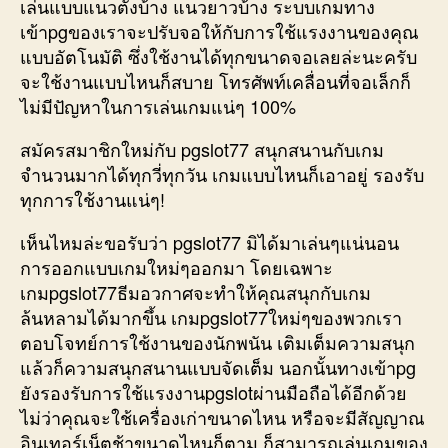
เล่นแบบแนวตั้งบ้าง แนวยาวบ้าง ระบบเกมทาง
เข้าpgของเราจะปรับจอให้กับการใช้แรงงานของคุณ
แบบอัตโนมัติ ซึ่งใช้งานได้ทุกขนาดจอเลยล่ะนะครับ
จะใช้งานแบบไหนก็สบาย โทรศัพท์เคลื่อนที่จอเล็กก็
ไม่มีปัญหาในการเล่นเกมแน่ๆ 100%
สมัครสมาชิกใหม่กับ pgslot77 สนุกสนานกับเกม
จำนวนมากได้ทุกวี่ทุกวัน เกมแบบไหนก็เอาอยู่ รองรับ
ทุกการใช้งานแน่ๆ!
เห็นไหมล่ะขอรับว่า pgslot77 มิได้มาเล่นๆแน่นอน
การออกแบบเกมใหม่ๆออกมา โดยเฉพาะ
เกมpgslot77ธีมอวกาศจะทำให้คุณสนุกกับเกม
ล้นหลามได้มากขึ้น เกมpgslot77ใหม่ๆของพวกเรา
ตอบโจทย์การใช้งานของนักพนัน เติมเต็มความสนุก
แล้วก็ความสนุกสนานแบบจัดเต็ม นอกนั้นทางเข้าpg
ยังรองรับการใช้แรงงานpgslotผ่านมือถือได้อีกด้วย
ไม่ว่าคุณจะใช้เครื่องเก่าขนาดไหน หรือจะมีสัญญาณ
อินเทอร์เน็ตช้าขนาดไหนก็ตาม ก็สามารถเล่นเกมของ