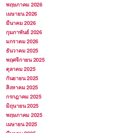
พฤษภาคม 2026
เมษายน 2026
มีนาคม 2026
กุมภาพันธ์ 2026
มกราคม 2026
ธันวาคม 2025
พฤศจิกายน 2025
ตุลาคม 2025
กันยายน 2025
สิงหาคม 2025
กรกฎาคม 2025
มิถุนายน 2025
พฤษภาคม 2025
เมษายน 2025