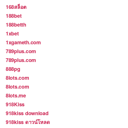
168สล็อต
188bet
188betth
1xbet
1xgameth.com
789plus.com
789plus.com
888pg
8lots.com
8lots.com
8lots.me
918Kiss
918kiss download
918kiss ดาวน์โหลด