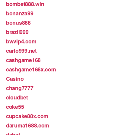
bombet888.win
bonanza99
bonus888
brazil999
bwvip4.com
carlo999.net
cashgame168
cashgame168x.com
Casino
chang7777
cloudbet
coke55
cupcake88x.com
daruma1688.com
debet