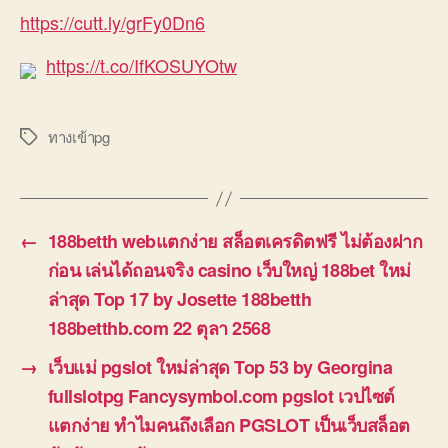
https://cutt.ly/grFy0Dn6
https://t.co/IfKOSUYOtw
ทางเข้าpg
Tags
←
188betth webแตกง่าย สล็อตเครดิตฟรี ไม่ต้องฝาก
ก่อน เล่นได้ถอนจริง casino เว็บใหญ่ 188bet ใหม่
ล่าสุด Top 17 by Josette 188betth
188betthb.com 22 ตุลา 2568
→
เว็บแม่ pgslot ใหม่ล่าสุด Top 53 by Georgina
fullslotpg Fancysymbol.com pgslot เวปไซต์
แตกง่าย ทำไมคนถึงเลือก PGSLOT เป็นเว็บสล็อต