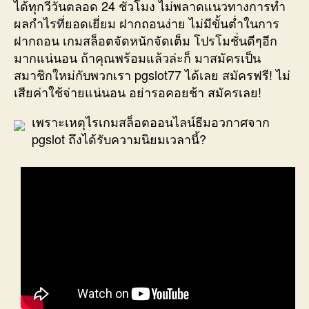
ได้ทุกวี่วันตลอด 24 ชั่วโมง ไม่พลาดแนวทางการทำ
ผลกำไรที่ยอดเยี่ยม ฝากถอนง่าย ไม่มีขั้นต่ำในการ
ฝากถอน เกมสล็อตจัดหนักจัดเต็ม โปรโมชั่นดีๆอีก
มากแน่นอน ถ้าคุณพร้อมแล้วล่ะก็ มาสมัครเป็น
สมาชิกใหม่กับพวกเรา pgslot77 ได้เลย สมัครฟรี! ไม่
เสียค่าใช้จ่ายแน่นอน อย่ารอคอยช้า สมัครเลย!
เพราะเหตุไรเกมสล็อตออนไลน์ธีมอวกาศจาก
pgslot ถึงได้รับความนิยมเวลานี้?