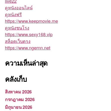
live22
ดูหนังออนไลน์
ดูหนังฟรี
https://www.keepmovie.me
ดูหนังชนโรง
https://www.sexy168.vip
สล็อตเว็บตรง
https://www.ngernn.net
ความเห็นล่าสุด
คลังเก็บ
สิงหาคม 2026
กรกฎาคม 2026
มิถุนายน 2026