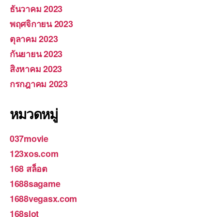
ธันวาคม 2023
พฤศจิกายน 2023
ตุลาคม 2023
กันยายน 2023
สิงหาคม 2023
กรกฎาคม 2023
หมวดหมู่
037movie
123xos.com
168 สล็อต
1688sagame
1688vegasx.com
168slot