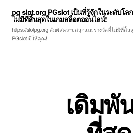
pg slot.org PGslot เป็นที่รู้จักในระดับโล
ไม่มีที่สิ้นสุดในเกมสล็อตออนไลน์!
https://slotpg.org สัมผัสความสนุกและรางวัลที่ไม่มีที่สิ
PGslot มีให้คุณ!
เดิมพั
ที่ส