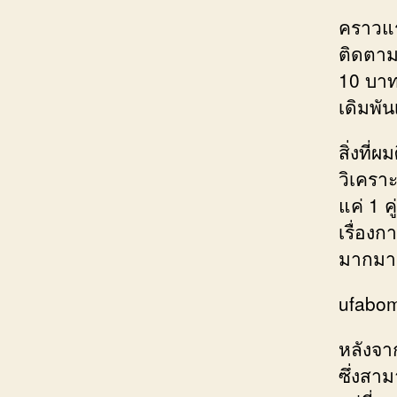
คราวแร
ติดตามอ
10 บาท
เดิมพั
สิ่งที
วิเคราะ
แค่ 1 ค
เรื่องก
มากมา
ufabom
หลังจา
ซึ่งสา