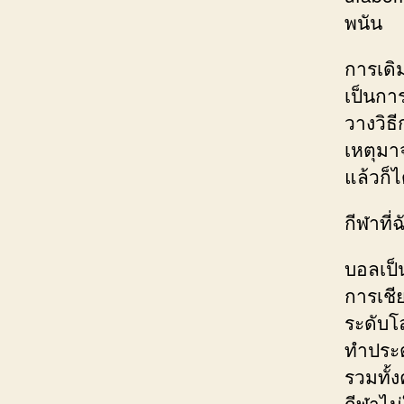
พนัน
การเดิ
เป็นกา
วางวิธี
เหตุมา
แล้วก็ไ
กีฬาที่
บอลเป็
การเชีย
ระดับโ
ทำประตู
รวมทั้
กีฬาไม่