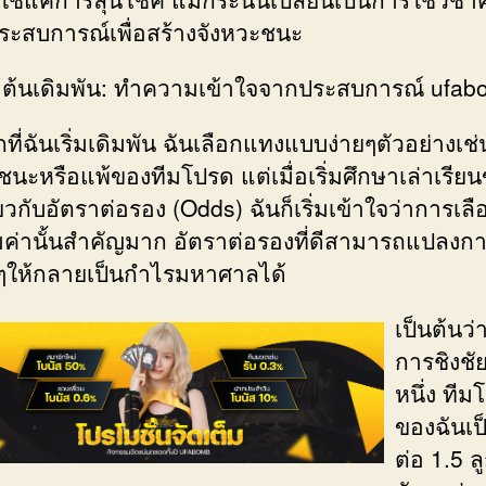
ระสบการณ์เพื่อสร้างจังหวะชนะ
่มต้นเดิมพัน: ทำความเข้าใจจากประสบการณ์ ufa
กที่ฉันเริ่มเดิมพัน ฉันเลือกแทงแบบง่ายๆตัวอย่างเช
นะหรือแพ้ของทีมโปรด แต่เมื่อเริ่มศึกษาเล่าเรียน
ี่ยวกับอัตราต่อรอง (Odds) ฉันก็เริ่มเข้าใจว่าการเลื
คุ้มค่านั้นสำคัญมาก อัตราต่อรองที่ดีสามารถแปลงกา
กๆให้กลายเป็นกำไรมหาศาลได้
เป็นต้นว่
การชิงชั
หนึ่ง ทีม
ของฉันเป
ต่อ 1.5 ล