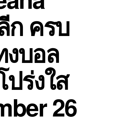
ลีก ครบ
แทงบอล
โปร่งใส
mber 26