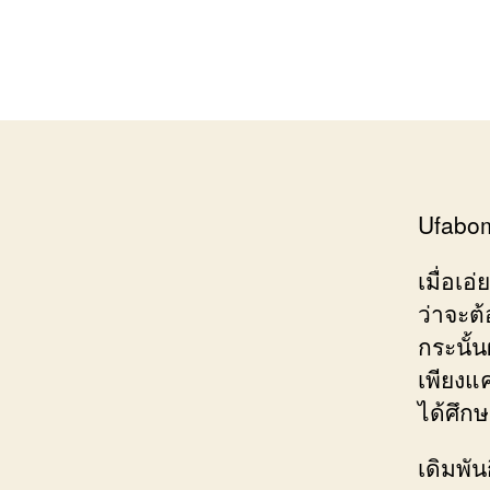
Ufabom
เมื่อเอ
ว่าจะต้
กระนั้
เพียงแ
ได้ศึกษ
เดิมพัน