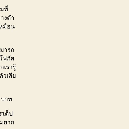
ที่
่างต่ำ
เหมือน
สามารถ
าโฟกัส
กเรารู้
ัวเสีย
 บาท
สเต็ป
วามยาก