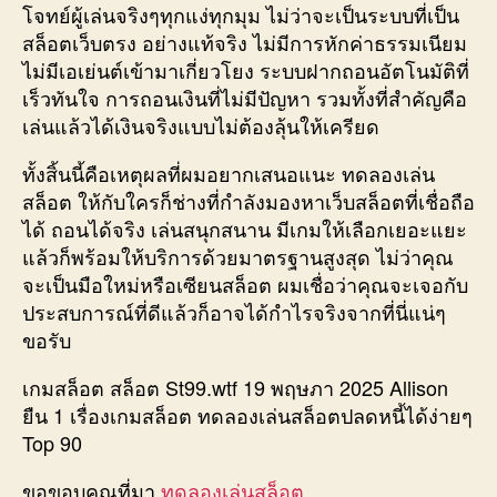
โจทย์ผู้เล่นจริงๆทุกแง่ทุกมุม ไม่ว่าจะเป็นระบบที่เป็น
สล็อตเว็บตรง อย่างแท้จริง ไม่มีการหักค่าธรรมเนียม
ไม่มีเอเย่นต์เข้ามาเกี่ยวโยง ระบบฝากถอนอัตโนมัติที่
เร็วทันใจ การถอนเงินที่ไม่มีปัญหา รวมทั้งที่สำคัญคือ
เล่นแล้วได้เงินจริงแบบไม่ต้องลุ้นให้เครียด
ทั้งสิ้นนี้คือเหตุผลที่ผมอยากเสนอแนะ ทดลองเล่น
สล็อต ให้กับใครก็ช่างที่กำลังมองหาเว็บสล็อตที่เชื่อถือ
ได้ ถอนได้จริง เล่นสนุกสนาน มีเกมให้เลือกเยอะแยะ
แล้วก็พร้อมให้บริการด้วยมาตรฐานสูงสุด ไม่ว่าคุณ
จะเป็นมือใหม่หรือเซียนสล็อต ผมเชื่อว่าคุณจะเจอกับ
ประสบการณ์ที่ดีแล้วก็อาจได้กำไรจริงจากที่นี่แน่ๆ
ขอรับ
เกมสล็อต สล็อต St99.wtf 19 พฤษภา 2025 Allison
ยืน 1 เรื่องเกมสล็อต ทดลองเล่นสล็อตปลดหนี้ได้ง่ายๆ
Top 90
ขอขอบคุณที่มา
ทดลองเล่นสล็อต