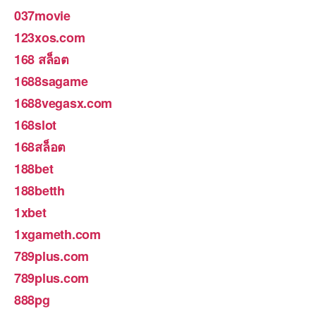
037movie
123xos.com
168 สล็อต
1688sagame
1688vegasx.com
168slot
168สล็อต
188bet
188betth
1xbet
1xgameth.com
789plus.com
789plus.com
888pg