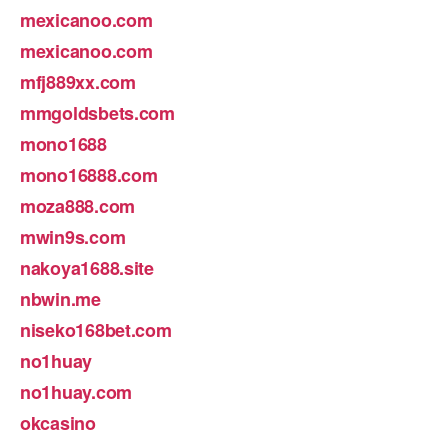
mexicanoo.com
mexicanoo.com
mfj889xx.com
mmgoldsbets.com
mono1688
mono16888.com
moza888.com
mwin9s.com
nakoya1688.site
nbwin.me
niseko168bet.com
no1huay
no1huay.com
okcasino