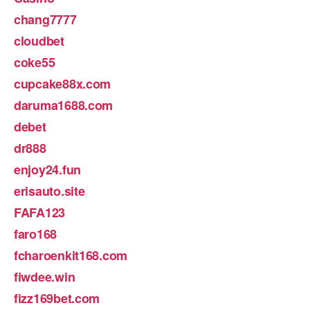
chang7777
cloudbet
coke55
cupcake88x.com
daruma1688.com
debet
dr888
enjoy24.fun
erisauto.site
FAFA123
faro168
fcharoenkit168.com
fiwdee.win
fizz169bet.com