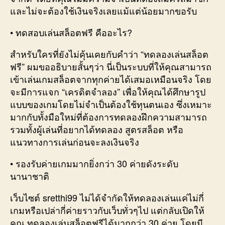
และไม่จะต้องใช้เงินจริงเลยแม้แต่น้อยมากขอรับ
• ทดสอบเล่นสล็อตฟรี คืออะไร?
สำหรับใครที่ยังไม่คุ้นเคยกับคำว่า “ทดลองเล่นสล็อต
ฟรี” ผมขออธิบายสั้นๆว่า นี่เป็นระบบที่ให้คุณสามารถ
เข้าเล่นเกมสล็อตจากทุกค่ายได้เสมอเหมือนจริง โดย
จะมีการแจก “เครดิตจำลอง” เพื่อให้คุณได้ศึกษารูป
แบบของเกมโดยไม่จำเป็นต้องใช้ทุนตนเอง ซึ่งเหมาะ
มากกับทั้งมือใหม่ที่ต้องการทดลองฝึกความสามารถ
รวมทั้งผู้เล่นที่อยากได้ทดลอง สูตรสล็อต หรือ
แนวทางการเล่นก่อนจะลงเงินจริง
• รองรับค่ายเกมมากยิ่งกว่า 30 ค่ายดังระดับ
นานาชาติ
เว็บไซต์ sretthi99 ไม่ได้จำกัดให้ทดลองเล่นแค่ไม่กี่
เกมหรือเปล่ากี่ค่ายราวกับเว็บทั่วๆไป แต่กลับเปิดให้
คุณ ทดลองเล่นสล็อตฟรีได้มากกว่า 30 ค่าย โดยมี