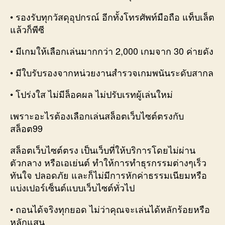
• รองรับทุกวัสดุอุปกรณ์ อีกทั้งโทรศัพท์มือถือ แท็บเล็ต
แล้วก็พีซี
• มีเกมให้เลือกเล่นมากกว่า 2,000 เกมจาก 30 ค่ายดัง
• มีใบรับรองจากหน่วยงานสำรวจเกมพนันระดับสากล
• โปร่งใส ไม่มีล็อคผล ไม่ปรับเรทผู้เล่นใหม่
เพราะอะไรต้องเลือกเล่นสล็อตเว็บไซต์ตรงกับ
สล็อต99
สล็อตเว็บไซต์ตรง เป็นเว็บที่ให้บริการโดยไม่ผ่าน
ตัวกลาง หรือเอเย่นต์ ทำให้การทำธุรกรรมต่างๆเร็ว
ทันใจ ปลอดภัย และก็ไม่มีการหักค่าธรรมเนียมหรือ
แบ่งเปอร์เซ็นต์แบบเว็บไซต์ทั่วไป
• ถอนได้จริงทุกยอด ไม่ว่าคุณจะเล่นได้หลักร้อยหรือ
หลักแสน