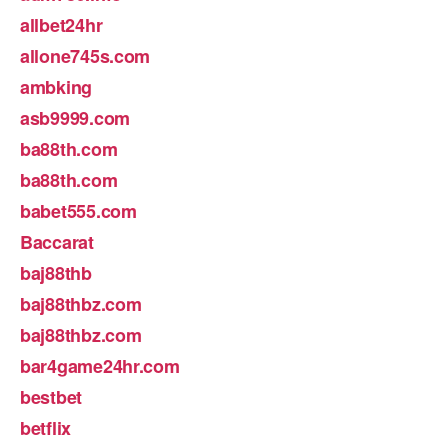
allbet24hr
allone745s.com
ambking
asb9999.com
ba88th.com
ba88th.com
babet555.com
Baccarat
baj88thb
baj88thbz.com
baj88thbz.com
bar4game24hr.com
bestbet
betflix