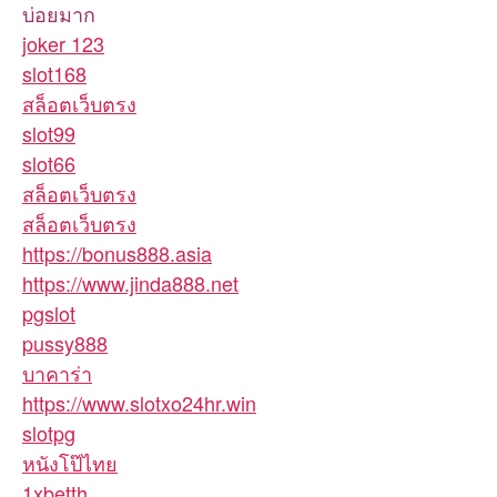
บ่อยมาก
joker 123
slot168
สล็อตเว็บตรง
slot99
slot66
สล็อตเว็บตรง
สล็อตเว็บตรง
https://bonus888.asia
https://www.jinda888.net
pgslot
pussy888
บาคาร่า
https://www.slotxo24hr.win
slotpg
หนังโป๊ไทย
1xbetth