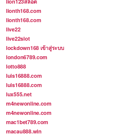
lion123สล็อต
lionth168.com
lionth168.com
live22
live22slot
lockdown168 เข้าสู่ระบบ
london6789.com
lotto888
luis16888.com
luis16888.com
lux555.net
m4newonline.com
m4newonline.com
mac1bet789.com
macau888.win