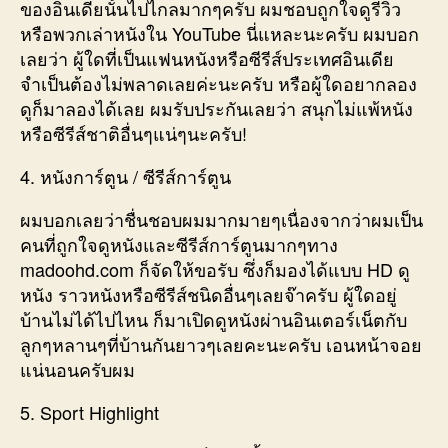
ของอินเดียนั้นไปไกลมากๆครับ ผมชอบถูกใจดูรีวิว
หรือพวกเล่าหนังใน YouTube นี่แหละนะครับ ผมบอก
เลยว่า ผู้ใดที่เป็นแฟนหนังหรือซีรีส์ประเทศอินเดีย
จำเป็นต้องไม่พลาดเลยค่ะนะครับ หรือผู้ใดอยากลอง
ดูก็มาลองได้เลย ผมรับประกันเลยว่า สนุกไม่แพ้หนัง
หรือซีรีส์ชาติอื่นๆแน่ๆนะครับ!
4. หนังการ์ตูน / ซีรีส์การ์ตูน
ผมบอกเลยว่าชื่นชอบผมมากมายๆเนื่องจากว่าผมเป็น
คนที่ถูกใจดูหนังและซีรีส์การ์ตูนมากๆทาง
madoohd.com ก็จัดให้ขอรับ ซึ่งก็มองได้แบบ HD ดู
หนัง ราวหนังหรือซีรีส์ชนิดอื่นๆเลยจ๊าครับ ผู้ใดอยู่
บ้านไม่ได้ไปไหน ก็มาเปิดดูหนังผ่านอินเตอร์เน็ตกับ
ลูกๆหลานๆที่บ้านกันยาวๆเลยคะนะครับ เอนหน้าจอย
แน่นอนครับผม
5. Sport Highlight