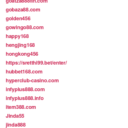
goatza888fin.com
gobaza88.com
golden456
gowingo88.com
happy168
hengjing168
hongkong456
https://sretthi99.bet/enter/
hubbet168.com
hyperclub-casino.com
infyplus888.com
infyplus888.info
item388.com
Jinda55
jinda888