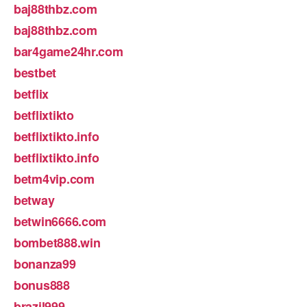
baj88thbz.com
baj88thbz.com
bar4game24hr.com
bestbet
betflix
betflixtikto
betflixtikto.info
betflixtikto.info
betm4vip.com
betway
betwin6666.com
bombet888.win
bonanza99
bonus888
brazil999