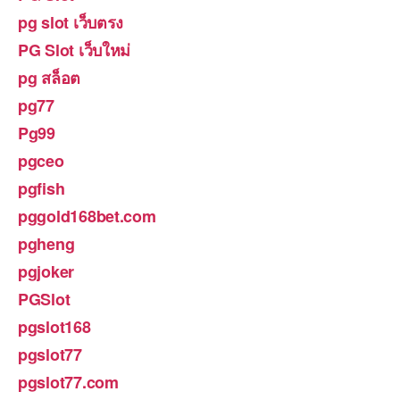
pg slot เว็บตรง
PG Slot เว็บใหม่
pg สล็อต
pg77
Pg99
pgceo
pgfish
pggold168bet.com
pgheng
pgjoker
PGSlot
pgslot168
pgslot77
pgslot77.com