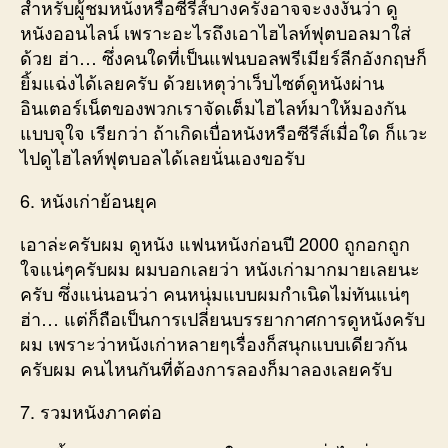
สำหรับผู้ชมหนังหรือซีรีส์บางครั้งอาจจะงงงันว่า ดู
หนังออนไลน์ เพราะอะไรถึงเอาไฮไลท์ฟุตบอลมาใส่
ด้วย ฮ่า… ซึ่งคนใดที่เป็นแฟนบอลพรีเมียร์ลีกอังกฤษก็
ยิ้มแฉ่งได้เลยครับ ด้วยเหตุว่าเว็บไซต์ดูหนังผ่าน
อินเตอร์เน็ตของพวกเราจัดเต็มไฮไลท์มาให้มองกัน
แบบจุใจ เรียกว่า ถ้าเกิดเบื่อหนังหรือซีรีส์เมื่อใด ก็แวะ
ไปดูไฮไลท์ฟุตบอลได้เลยนั่นเองขอรับ
6. หนังเก่าย้อนยุค
เอาล่ะครับผม ดูหนัง แฟนหนังก่อนปี 2000 ถูกอกถูก
ใจแน่ๆครับผม ผมบอกเลยว่า หนังเก่ามากมายเลยนะ
ครับ ซึ่งแน่นอนว่า คนหนุ่มแบบผมกำเนิดไม่ทันแน่ๆ
ฮ่า… แต่ก็ถือเป็นการเปลี่ยนบรรยากาศการดูหนังครับ
ผม เพราะว่าหนังเก่าหลายๆเรื่องก็สนุกแบบเดียวกัน
ครับผม คนไหนกันที่ต้องการลองก็มาลองเลยครับ
7. รวมหนังภาคต่อ