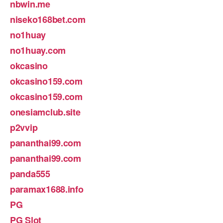
nbwin.me
niseko168bet.com
no1huay
no1huay.com
okcasino
okcasino159.com
okcasino159.com
onesiamclub.site
p2vvip
pananthai99.com
pananthai99.com
panda555
paramax1688.info
PG
PG Slot