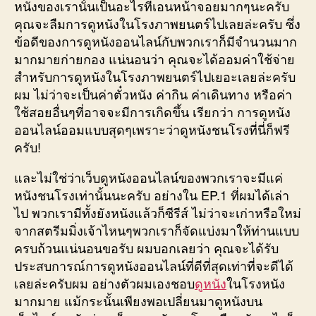
หนังของเรานั้นเป็นอะไรที่เอนหน้าจอยมากๆนะครับ
คุณจะลืมการดูหนังในโรงภาพยนตร์ไปเลยล่ะครับ ซึ่ง
ข้อดีของการดูหนังออนไลน์กับพวกเราก็มีจำนวนมาก
มากมายก่ายกอง แน่นอนว่า คุณจะได้ออมค่าใช้จ่าย
สำหรับการดูหนังในโรงภาพยนตร์ไปเยอะเลยล่ะครับ
ผม ไม่ว่าจะเป็นค่าตั๋วหนัง ค่ากิน ค่าเดินทาง หรือค่า
ใช้สอยอื่นๆที่อาจจะมีการเกิดขึ้น เรียกว่า การดูหนัง
ออนไลน์ออมแบบสุดๆเพราะว่าดูหนังชนโรงที่นี่ก็ฟรี
ครับ!
และไม่ใช่ว่าเว็บดูหนังออนไลน์ของพวกเราจะมีแค่
หนังชนโรงเท่านั้นนะครับ อย่างใน EP.1 ที่ผมได้เล่า
ไป พวกเรามีทั้งยังหนังแล้วก็ซีรีส์ ไม่ว่าจะเก่าหรือใหม่
จากสตรีมมิ่งเจ้าไหนๆพวกเราก็จัดแบ่งมาให้ท่านแบบ
ครบถ้วนแน่นอนขอรับ ผมบอกเลยว่า คุณจะได้รับ
ประสบการณ์การดูหนังออนไลน์ที่ดีที่สุดเท่าที่จะดีได้
เลยล่ะครับผม อย่างตัวผมเองชอบ
ดูหนัง
ในโรงหนัง
มากมาย แม้กระนั้นเพียงพอเปลี่ยนมาดูหนังบน