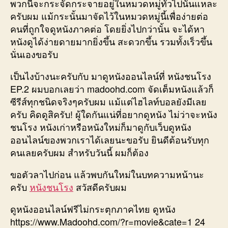
พวกนี้จะกระจัดกระจายอยู่ในหมวดหมู่ทั่วไปนั่นแหละ
ครับผม แม้กระนั้นมาจัดไว้ในหมวดหมู่นี้เพื่อง่ายต่อ
คนที่ถูกใจดูหนังภาคต่อ โดยยิ่งไปกว่านั้น จะได้หา
หนังดูได้ง่ายดายมากยิ่งขึ้น สะดวกขึ้น รวมทั้งเร็วขึ้น
นั่นเองขอรับ
เป็นไงบ้างนะครับกับ มาดูหนังออนไลน์ที่ หนังชนโรง
EP.2 ผมบอกเลยว่า madoohd.com จัดเต็มหนังแล้วก็
ซีรีส์ทุกชนิดจริงๆครับผม แม้แต่ไฮไลท์บอลยังมีเลย
ครับ คิดดูสิครับ! ผู้ใดกันแน่ที่อยากดูหนัง ไม่ว่าจะหนัง
ชนโรง หนังเก่าหรือหนังใหม่ก็มาดูกับเว็บดูหนัง
ออนไลน์ของพวกเราได้เลยนะขอรับ ยินดีต้อนรับทุก
คนเลยครับผม สำหรับวันนี้ ผมก็ต้อง
ขอตัวลาไปก่อน แล้วพบกันใหม่ในบทความหน้านะ
ครับ
หนังชนโรง
สวัสดีครับผม
ดูหนังออนไลน์ฟรีไม่กระตุกภาคไทย ดูหนัง
https://www.Madoohd.com/?r=movie&cate=1 24