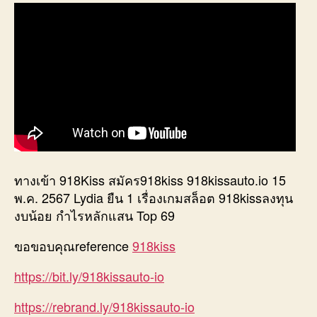
ทางเข้า 918Kiss สมัคร918kiss 918kissauto.io 15
พ.ค. 2567 Lydia ยืน 1 เรื่องเกมสล็อต 918kissลงทุน
งบน้อย กำไรหลักแสน Top 69
ขอขอบคุณreference
918kiss
https://bit.ly/918kissauto-io
https://rebrand.ly/918kissauto-io