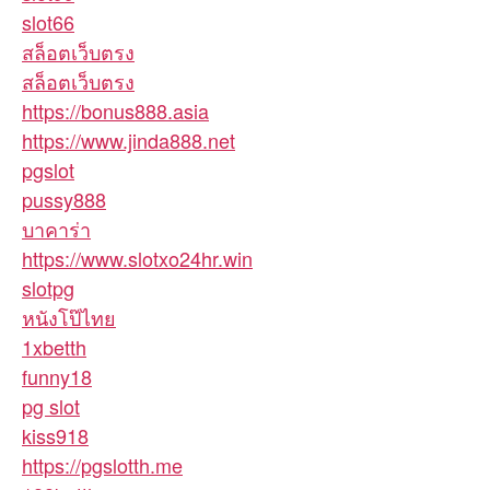
slot66
สล็อตเว็บตรง
สล็อตเว็บตรง
https://bonus888.asia
https://www.jinda888.net
pgslot
pussy888
บาคาร่า
https://www.slotxo24hr.win
slotpg
หนังโป๊ไทย
1xbetth
funny18
pg slot
kiss918
https://pgslotth.me