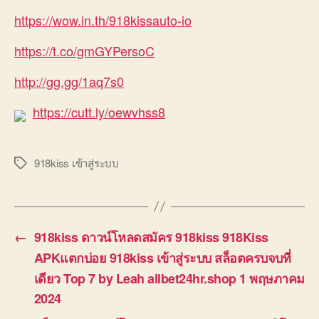
https://wow.in.th/918kissauto-io
https://t.co/gmGYPersoC
http://gg.gg/1aq7s0
https://cutt.ly/oewvhss8
918kiss เข้าสู่ระบบ
Tags
←
918kiss ดาวน์โหลดสมัคร 918kiss 918Kiss
APKแตกบ่อย 918kiss เข้าสู่ระบบ สล็อตครบจบที่
เดียว Top 7 by Leah allbet24hr.shop 1 พฤษภาคม
2024