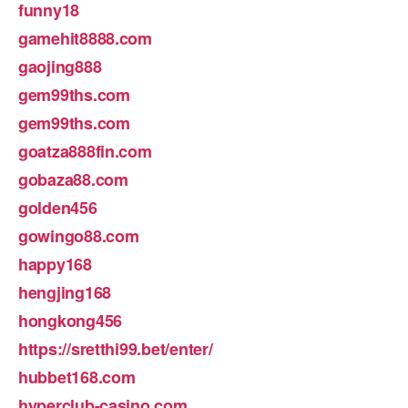
funny18
gamehit8888.com
gaojing888
gem99ths.com
gem99ths.com
goatza888fin.com
gobaza88.com
golden456
gowingo88.com
happy168
hengjing168
hongkong456
https://sretthi99.bet/enter/
hubbet168.com
hyperclub-casino.com