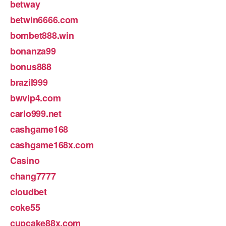
betway
betwin6666.com
bombet888.win
bonanza99
bonus888
brazil999
bwvip4.com
carlo999.net
cashgame168
cashgame168x.com
Casino
chang7777
cloudbet
coke55
cupcake88x.com