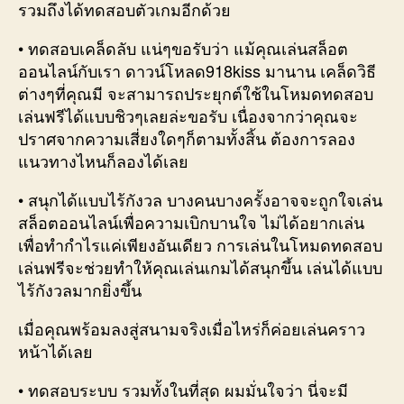
รวมถึงได้ทดสอบตัวเกมอีกด้วย
• ทดสอบเคล็ดลับ แน่ๆขอรับว่า แม้คุณเล่นสล็อต
ออนไลน์กับเรา ดาวน์โหลด918kiss มานาน เคล็ดวิธี
ต่างๆที่คุณมี จะสามารถประยุกต์ใช้ในโหมดทดสอบ
เล่นฟรีได้แบบชิวๆเลยล่ะขอรับ เนื่องจากว่าคุณจะ
ปราศจากความเสี่ยงใดๆก็ตามทั้งสิ้น ต้องการลอง
แนวทางไหนก็ลองได้เลย
• สนุกได้แบบไร้กังวล บางคนบางครั้งอาจจะถูกใจเล่น
สล็อตออนไลน์เพื่อความเบิกบานใจ ไม่ได้อยากเล่น
เพื่อทำกำไรแค่เพียงอันเดียว การเล่นในโหมดทดสอบ
เล่นฟรีจะช่วยทำให้คุณเล่นเกมได้สนุกขึ้น เล่นได้แบบ
ไร้กังวลมากยิ่งขึ้น
เมื่อคุณพร้อมลงสู่สนามจริงเมื่อไหร่ก็ค่อยเล่นคราว
หน้าได้เลย
• ทดสอบระบบ รวมทั้งในที่สุด ผมมั่นใจว่า นี่จะมี