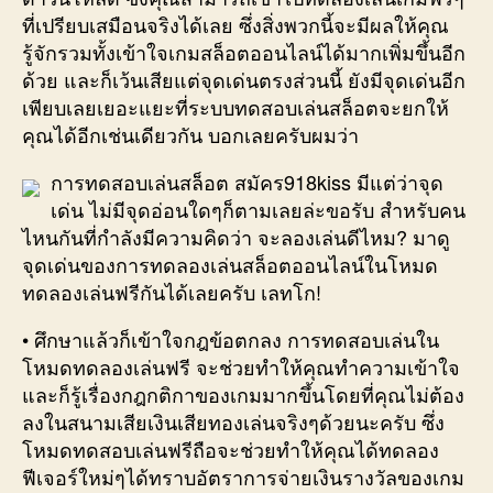
ที่เปรียบเสมือนจริงได้เลย ซึ่งสิ่งพวกนี้จะมีผลให้คุณ
รู้จักรวมทั้งเข้าใจเกมสล็อตออนไลน์ได้มากเพิ่มขึ้นอีก
ด้วย และก็เว้นเสียแต่จุดเด่นตรงส่วนนี้ ยังมีจุดเด่นอีก
เพียบเลยเยอะแยะที่ระบบทดสอบเล่นสล็อตจะยกให้
คุณได้อีกเช่นเดียวกัน บอกเลยครับผมว่า
การทดสอบเล่นสล็อต สมัคร918kiss มีแต่ว่าจุด
เด่น ไม่มีจุดอ่อนใดๆก็ตามเลยล่ะขอรับ สำหรับคน
ไหนกันที่กำลังมีความคิดว่า จะลองเล่นดีไหม? มาดู
จุดเด่นของการทดลองเล่นสล็อตออนไลน์ในโหมด
ทดลองเล่นฟรีกันได้เลยครับ เลทโก!
• ศึกษาแล้วก็เข้าใจกฎข้อตกลง การทดสอบเล่นใน
โหมดทดลองเล่นฟรี จะช่วยทำให้คุณทำความเข้าใจ
และก็รู้เรื่องกฎกติกาของเกมมากขึ้นโดยที่คุณไม่ต้อง
ลงในสนามเสียเงินเสียทองเล่นจริงๆด้วยนะครับ ซึ่ง
โหมดทดสอบเล่นฟรีถือจะช่วยทำให้คุณได้ทดลอง
ฟีเจอร์ใหม่ๆได้ทราบอัตราการจ่ายเงินรางวัลของเกม