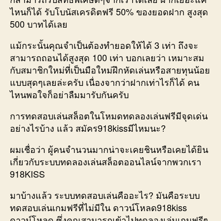
ไหนก็ได้ รับโบนัสเครดิตฟรี 50% ของยอดฝาก สูงสุด
500 บาทได้เลย
แม้กระนั้นคุณจำเป็นต้องทำยอดให้ได้ 3 เท่า ถึงจะ
สามารถถอนได้สูงสุด 100 เท่า บอกเลยว่า เหมาะสม
กับสมาชิกใหม่ที่เป็นมือใหม่ฝึกหัดเล่นหรือสายทุนน้อย
แบบสุดๆเลยล่ะครับ เนื่องจากว่าฝากเท่าไรก็ได้ คน
ไหนพอใจก็อย่าลืมมารับกันครับ
การทดสอบเล่นสล็อตในโหมดทดลองเล่นฟรีมีจุดเด่น
อย่างไรบ้าง แล้ว สมัคร918kissมีไหมนะ?
ผมเชื่อว่า ผู้คนจำนวนมากน่าจะเคยชินหรือเคยได้ยิน
เกี่ยวกับระบบทดลองเล่นสล็อตออนไลน์จากพวกเรา
918KISS
มาบ้างแล้ว ระบบทดสอบเล่นคืออะไร? มันคือระบบ
ทดสอบเล่นเกมฟรีที่ไม่มีใน ดาวน์โหลด918kiss
ดาวน์โหลด ซึ่งคุณสามารถเข้าไปทดลองเล่นเกมฟรีๆ