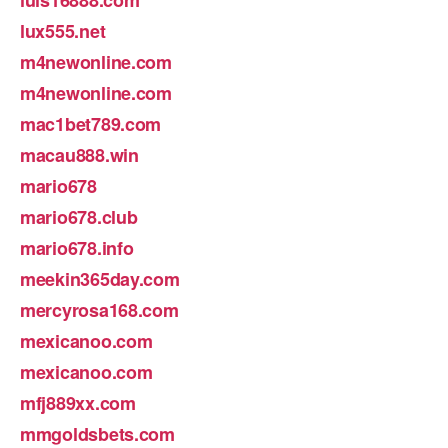
lux555.net
m4newonline.com
m4newonline.com
mac1bet789.com
macau888.win
mario678
mario678.club
mario678.info
meekin365day.com
mercyrosa168.com
mexicanoo.com
mexicanoo.com
mfj889xx.com
mmgoldsbets.com