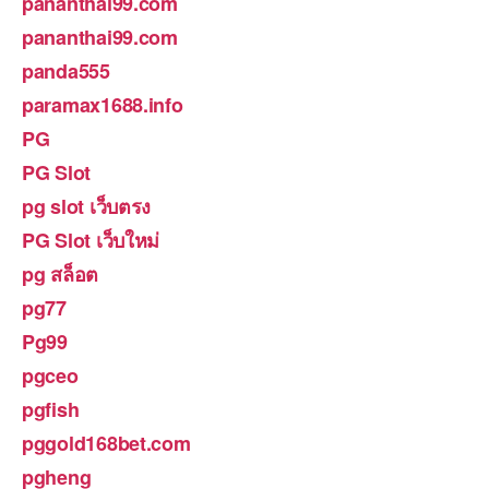
pananthai99.com
pananthai99.com
panda555
paramax1688.info
PG
PG Slot
pg slot เว็บตรง
PG Slot เว็บใหม่
pg สล็อต
pg77
Pg99
pgceo
pgfish
pggold168bet.com
pgheng