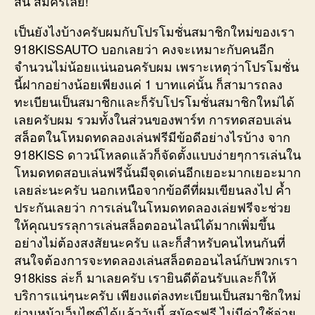
สิ้น สมัครเลย!
เป็นยังไงบ้างครับผมกับโปรโมชั่นสมาชิกใหม่ของเรา
918KISSAUTO บอกเลยว่า คงจะเหมาะกับคนอีก
จำนวนไม่น้อยแน่นอนครับผม เพราะเหตุว่าโปรโมชั่น
นี้ฝากอย่างน้อยเพียงแค่ 1 บาทแค่นั้น ก็สามารถลง
ทะเบียนเป็นสมาชิกและก็รับโปรโมชั่นสมาชิกใหม่ได้
เลยครับผม รวมทั้งในส่วนของพาร์ท การทดสอบเล่น
สล็อตในโหมดทดลองเล่นฟรีมีข้อดีอย่างไรบ้าง จาก
918KISS ดาวน์โหลดแล้วก็จัดตั้งแบบง่ายๆการเล่นใน
โหมดทดสอบเล่นฟรีนั้นมีจุดเด่นอีกเยอะมากเยอะมาก
เลยล่ะนะครับ นอกเหนือจากข้อดีที่ผมเขียนลงไป ค้ำ
ประกันเลยว่า การเล่นในโหมดทดลองเล่ยฟรีจะช่วย
ให้คุณบรรลุการเล่นสล็อตออนไลน์ได้มากเพิ่มขึ้น
อย่างไม่ต้องสงสัยนะครับ และก็สำหรับคนไหนกันที่
สนใจต้องการจะทดลองเล่นสล็อตออนไลน์กับพวกเรา
918kiss ล่ะก็ มาเลยครับ เรายินดีต้อนรับและก็ให้
บริการแน่ๆนะครับ เพียงแต่ลงทะเบียนเป็นสมาชิกใหม่
ผ่านหน้าเว็บไซต์ได้แล้ววันนี้ สมัครฟรี ไม่มีค่าใช้จ่าย