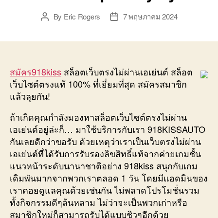
By
Eric Rogers
7 พฤษภาคม 2024
Post
Post
author
date
สมัคร918kiss
สล็อตเว็บตรงไม่ผ่านเอเย่นต์ สล็อต
เว็บไซต์ตรงแท้ 100% ที่เยี่ยมที่สุด สมัครสมาชิก
แล้วลุยกัน!
ถ้าเกิดคุณกำลังมองหาสล็อตเว็บไซต์ตรงไม่ผ่าน
เอเย่นต์อยู่ล่ะก็… มาใช้บริการกับเรา 918KISSAUTO
กันเลยดีกว่าขอรับ ด้วยเหตุว่าเราเป็นเว็บตรงไม่ผ่าน
เอเย่นต์ที่ได้รับการรับรองลิขสิทธิ์แท้จากค่ายเกมชั้น
แนวหน้าระดับนานาชาติอย่าง 918kiss สนุกกับเกม
เดิมพันมากจากพวกเราตลอด 1 วัน โดยมีแอดมินของ
เราคอยดูแลคุณด้วยเช่นกัน ไม่พลาดโปรโมชั่นรวม
ทั้งกิจกรรมดีๆล้นหลาม ไม่ว่าจะเป็นพวกเก่าหรือ
สมาชิกใหม่ก็สามารถรับได้แบบชิวๆอีกด้วย