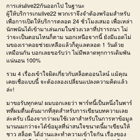
การเล่นlive22กันออกไป ในฐานะ
ผู้ให้บริการเกมlive22 พวกเราจึงจำต้องพร้อมสำหรับ
เพื่อการเปิดให้บริการตลอด 24 ชั่วโมงเสมอ เพื่อเหล่า
นักพนันได้เข้ามาเล่นเกมในช่วงเวลาที่ปรารถนา ไม่
ว่าจะเป็นตอนไหนก็ตาม นอกเหนือจากนี้ ยังมีแอดไม่
นของเราคอยช่วยเหลือแล้วก็ดูแลตลอด 1 วันด้วย
เหมือนกัน บอกเลยขอรับว่า ไม่มีพลาดทุกการเดิมพัน
แน่นอน 100%
รวม 4 เรื่องเข้าใจผิดเกี่ยวกับสล็อตออนไลน์ แม้คุณ
เคยเชื่อแบบนี้ จะต้องลองเปลี่ยนแปลงความคิดแล้ว
ล่ะ!
มาขอรับทุกคน! ผมบอกเลยว่า พาร์ทนี้เป็นหนึ่งในพาร์
ทที่ผมตื่นเต้นมากที่สุดสำหรับการเขียนบทความเลย
ล่ะครับ เนื่องจากว่าผมใช้เวลาสำหรับในการหาข้อมูล
นานนมกว่าจะได้ข้อมูลที่น่าสนใจขนาดนี้มาเขียนให้
ชาว สล็อต ได้อ่านและทำความเข้าใจกัน เรื่องของ