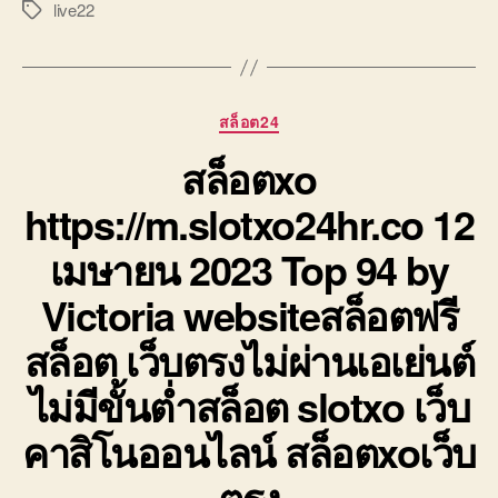
live22
Tags
Categories
สล็อต24
สล็อตxo
https://m.slotxo24hr.co 12
เมษายน 2023 Top 94 by
Victoria websiteสล็อตฟรี
สล็อต เว็บตรงไม่ผ่านเอเย่นต์
ไม่มีขั้นต่ำสล็อต slotxo เว็บ
คาสิโนออนไลน์ สล็อตxoเว็บ
ตรง