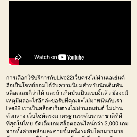
การเลือกใช้บริการกับLive22เว็บตรงไม่ผ่านเอเย่นต์
ถือเป็นโจทย์ยอมได้รับความนิยมสำหรับนักเดิมพัน
สล็อตเลยก็ว่าได้ และถ้าเกิดมันเป็นแบบงี้แล้ว ยังจะมี
เหตุมีผลอะไรอีกล่ะขอรับที่คุณจะไม่มาพนันกับเรา
live22 เราเป็นสล็อตเว็บตรงไม่ผ่านเอเย่นต์ ไม่ผ่าน
ตัวกลาง เว็บไซต์ตรงมาตรฐานระดับนานาชาติที่ดี
ที่สุดในไทย จัดเต็มเกมสล็อตออนไลน์กว่า 3,000 เกม
จากทั้งค่ายหลักและค่ายชั้นหนึ่งระดับโลกมากมาย