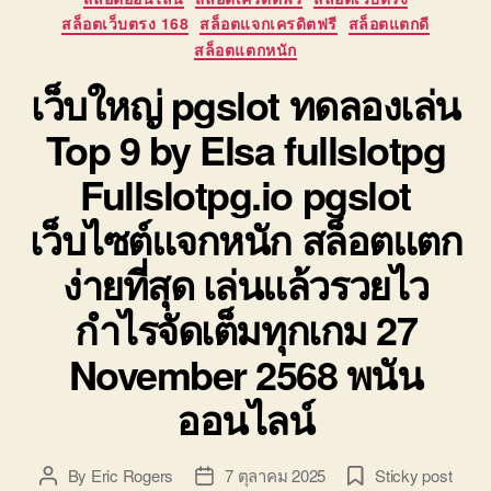
สล็อตเว็บตรง 168
สล็อตแจกเครดิตฟรี
สล็อตแตกดี
สล็อตแตกหนัก
เว็บใหญ่ pgslot ทดลองเล่น
Top 9 by Elsa fullslotpg
Fullslotpg.io pgslot
เว็บไซต์แจกหนัก สล็อตแตก
ง่ายที่สุด เล่นแล้วรวยไว
กำไรจัดเต็มทุกเกม 27
November 2568 พนัน
ออนไลน์
By
Eric Rogers
7 ตุลาคม 2025
Sticky post
Post
Post