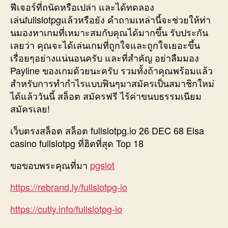
ฟีเจอร์ที่ถนัดหรือเปล่า และได้ทดลอง
เล่นfullslotpgแล้วหรือยัง คำถามเหล่านี้จะช่วยให้ท่า
นมองหาเกมที่เหมาะสมกับคุณได้มากขึ้น รับประกัน
เลยว่า คุณจะได้เล่นเกมที่ถูกใจและถูกใจเยอะขึ้น
เรื่อยๆอย่างแน่นอนครับ และที่สำคัญ อย่าลืมมอง
Payline ของเกมด้วยนะครับ รวมทั้งถ้าคุณพร้อมแล้ว
สำหรับการทำกำไรแบบฟินๆมาสมัครเป็นสมาชิกใหม่
ได้แล้ววันนี้ สล็อต สมัครฟรี ไร้ค่าขนบธรรมเนียม
สมัครเลย!
เว็บตรงสล็อต สล็อต fullslotpg.io 26 DEC 68 Elsa
casino fullslotpg ที่ฮิตที่สุด Top 18
ขอขอบพระคุณที่มา
pgslot
https://rebrand.ly/fullslotpg-io
https://cutly.info/fullslotpg-io