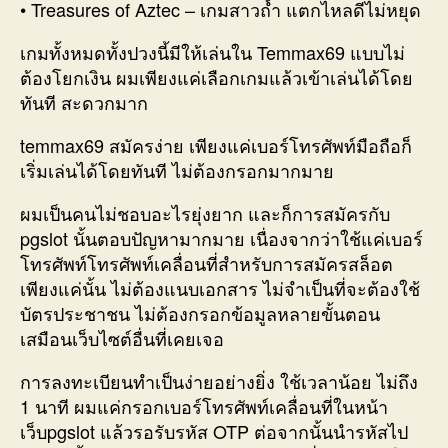
• Treasures of Aztec – เกมสาวถ้ำ แตกไหลดีไม่หยุด
เกมทั้งหมดทั้งปวงนี้มีให้เล่นใน Temmax69 แบบไม่
ต้องโยกเงิน ผมเพียงแค่เลือกเกมแล้วเข้าเล่นได้โดย
ทันที สะดวกมาก
temmax69 สมัครง่าย เพียงแค่เบอร์โทรศัพท์มือถือก็
เริ่มเล่นได้โดยทันที ไม่ต้องกรอกมากมาย
ผมเป็นคนไม่ชอบอะไรยุ่งยาก และก็การสมัครกับ
pgslot นั้นตอบปัญหามากมาย เนื่องจากว่าใช้แค่เบอร์
โทรศัพท์โทรศัพท์เคลื่อนที่สำหรับการสมัครสล็อต
เพียงแค่นั้น ไม่ต้องแนบเอกสาร ไม่จำเป็นที่จะต้องใช้
บัตรประชาชน ไม่ต้องกรอกข้อมูลหลายขั้นตอน
เสมือนเว็บไซต์อื่นที่เคยเจอ
การลงทะเบียนทำเป็นง่ายอย่างยิ่ง ใช้เวลาน้อย ไม่ถึง
1 นาที ผมแค่กรอกเบอร์โทรศัพท์เคลื่อนที่ในหน้า
เว็บpgslot แล้วรอรับรหัส OTP ต่อจากนั้นนำรหัสไป