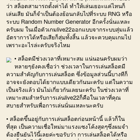
ว่า สล็อตสามารถตั้งค่าได้ ทำให้เล่นเยอะแค่ไหนก็
เล่นเสีย มันก็จำเป็นต้องย้อนกลับไปที่ระบบ RNG หรือ
ระบบ Random Number Generator อีกครั้งนั่นแหละ
ครับผม ในเมื่อตัวเกมlive22ออกแบบจากระบบสุ่มแล้ว
อัตราการได้หรือเสียก็สุ่มทั้งสิ้น แล้วจะควบคุมเกมไป
เพราะอะไรล่ะครับจริงไหม
• สล็อตมีช่วงเวลาที่เหมาะสม แน่นอนครับผมว่า
หลายๆยังคงเชื่อว่า ช่วงเวลาในการเล่นสล็อตมี
ความสำคัญกับการเล่นสล็อต ซึ่งข้อมูลส่วนนี้บางทีก็
อาจจะยังตอบได้ยากแบบเดียวกันนะครับ แต่ในความ
เป็นจริงแล้ว มันไม่เกี่ยวกันเลยนะครับ ในช่วงเวลาที่
เหมาะสมสำหรับการเล่นlive22ก็คือในเวลาที่คุณ
สบายสำหรับเพื่อการเล่นนั่นแหละนะครับ
• สล็อตขึ้นอยู่กับการเล่นสล็อตก่อนหน้านี้ แล้วก็ใน
ที่สุด เป็นความเชื่อใหม่มาแรงแซงโค้งสุดๆซึ่งผมจำ
ต้องยืนยันไว้นี้เลยค่ะขอรับว่า การเล่นสล็อตได้หรือ