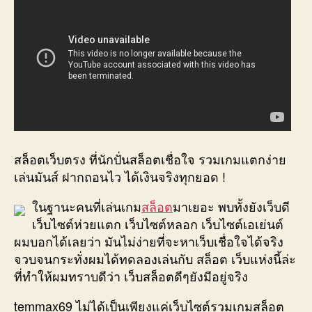
สล็อตเว็บตรง ที่นักปั่นสล็อตเชื่อใจ รวมเกมแตกง่าย
เล่นมันส์ ฝากถอนไว ได้เงินจริงทุกยอด !
ในฐานะคนที่เล่นเกม
สล็อต
มาเยอะ พบทั้งยังเว็บดี
เว็บไซต์ห่วยแตก เว็บไซต์หลอก เว็บไซต์เอเย่นต์
ผมบอกได้เลยว่า มันไม่ง่ายที่จะหาเว็บเชื่อใจได้จริง
จวบจนกระทั่งผมได้ทดลองเล่นกับ สล็อต เว็บแห่งนี้ล่ะ
ที่ทำให้ผมทราบดีว่า เว็บสล็อตดีๆยังมีอยู่จริง
temmax69 ไม่ได้เป็นเพียงแค่เว็บไซต์รวมเกมสล็อต