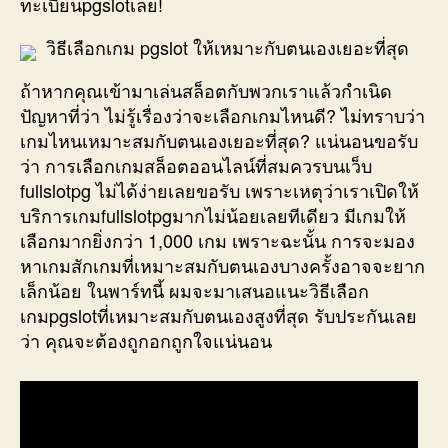
ทะเบียนpgslotเลย!
วิธีเลือกเกม pgslot ให้เหมาะกับตนเองเยอะที่สุด
ถ้าหากคุณเข้ามาเล่นสล็อตกับพวกเราแล้วกำเนิด
ปัญหาที่ว่า ไม่รู้เรื่องว่าจะเลือกเกมไหนดี? ไม่ทราบว่า
เกมไหนเหมาะสมกับตนเองเยอะที่สุด? แน่นอนขอรับ
ว่า การเลือกเกมสล็อตออนไลน์ที่สมควรบนเว็บ
fullslotpg ไม่ได้ง่ายเลยขอรับ เพราะเหตุว่าเราเปิดให้
บริการเกมfullslotpgมากไม่น้อยเลยทีเดียว มีเกมให้
เลือกมากยิ่งกว่า 1,000 เกม เพราะฉะนั้น การจะมอง
หาเกมสักเกมที่เหมาะสมกับตนเองบางครั้งอาจจะยาก
เล็กน้อย ในพาร์ทนี้ ผมจะมาเสนอแนะวิธีเลือก
เกมpgslotที่เหมาะสมกับตนเองสูงที่สุด รับประกันเลย
ว่า คุณจะต้องถูกอกถูกใจแน่นอน