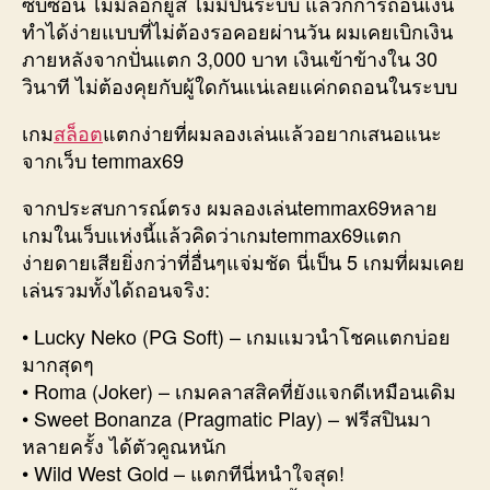
ซับซ้อน ไม่มีล็อกยูส ไม่มีปั่นระบบ แล้วก็การถอนเงิน
ทำได้ง่ายแบบที่ไม่ต้องรอคอยผ่านวัน ผมเคยเบิกเงิน
ภายหลังจากปั่นแตก 3,000 บาท เงินเข้าข้างใน 30
วินาที ไม่ต้องคุยกับผู้ใดกันแน่เลยแค่กดถอนในระบบ
เกม
สล็อต
แตกง่ายที่ผมลองเล่นแล้วอยากเสนอแนะ
จากเว็บ temmax69
จากประสบการณ์ตรง ผมลองเล่นtemmax69หลาย
เกมในเว็บแห่งนี้แล้วคิดว่าเกมtemmax69แตก
ง่ายดายเสียยิ่งกว่าที่อื่นๆแจ่มชัด นี่เป็น 5 เกมที่ผมเคย
เล่นรวมทั้งได้ถอนจริง:
• Lucky Neko (PG Soft) – เกมแมวนำโชคแตกบ่อย
มากสุดๆ
• Roma (Joker) – เกมคลาสสิคที่ยังแจกดีเหมือนเดิม
• Sweet Bonanza (Pragmatic Play) – ฟรีสปินมา
หลายครั้ง ได้ตัวคูณหนัก
• Wild West Gold – แตกทีนี่หนำใจสุด!