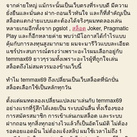
จากค่ายใหญ่ แม้กระนั้นเป็นเว็บตรงที่ระบบดี มีความ
ยั่งยืนและมั่นคง ฝาก-ถอนเร็วทันใจ และก็ที่สำคัญเป็น
สล็อตแตกง่ายแบบแตะต้องได้จริงๆผมทดลองเล่น
หลายเกมอีกทั้งจาก pgslot ,
สล็อต
Joker, Pragmatic
Play และก็อีกหลายค่าย พบว่ามีโอกาสได้กำไรแบบ
คุ้มกับการลงทุนสูงมากมาย ผมจะมารีวิวแบบละเอียด
แชร์ประสบการณ์ตรงว่าเพราะอะไรผมเลือกอยู่กับ
temmax69 ยาวๆรวมทั้งเพราะอะไรผู้ที่ถูกใจเล่น
สล็อตถึงไม่สมควรมองข้ามเว็บนี้
ทำไม temmax69 ถึงเปลี่ยนเป็นเว็บสล็อตที่นักปั่น
สล็อตเลือกใช้เป็นหลักทุกวัน
ตั้งแต่ผมทดลองเปลี่ยนแปลงมาเล่นกับ temmax69
อย่างแรกที่รู้สึกได้เลยเป็น ระบบมันลื่น ทั้งเรื่องของ
การสมัครสมาชิก การเข้าเล่นเกมสล็อต และระบบ
ฝากถอน ทุกสิ่งทุกอย่างไวแล้วก็เป็นอัตโนมัติ ไม่ต้อง
รอคอยแอดมิน ไม่ต้องแจ้งสลิป ผมใช้เวลาไม่ถึง 1